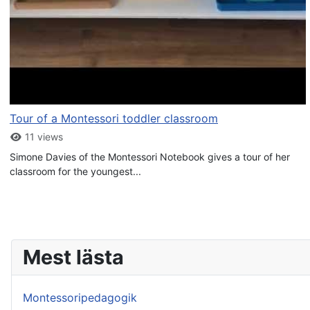
Tour of a Montessori toddler classroom
11 views
Simone Davies of the Montessori Notebook gives a tour of her
classroom for the youngest...
Mest lästa
Montessoripedagogik