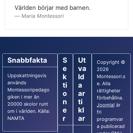
Världen börjar med barnen.
Maria Montessori
Snabbfakta
S
Ut
Copyright ©
e
va
2026
Uppskattningsvis
k
ld
Montessori.s
används
e. Alla
ti
a
Montessoripedago
rättigheter
o
ar
giken i mer än
förbehållna.
n
ti
20000 skolor runt
Joomla!
är
e
kl
om i världen. Källa:
fri
r
ar
NAMTA
programvar
a publicerad