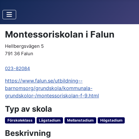
Montessoriskolan i Falun
Hellbergsvägen 5
791 36 Falun
023-82084
https://www.falun.se/utbildning--
barnomsorg/grundskola/kommunala-
grundskolor-/montessoriskolan-f-9.html
Typ av skola
Förskoleklass
Lågstadium
Mellanstadium
Högstadium
Beskrivning