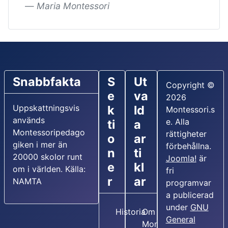
Maria Montessori
Snabbfakta
S
Ut
Copyright ©
e
va
2026
Uppskattningsvis
k
ld
Montessori.s
används
e. Alla
ti
a
Montessoripedago
rättigheter
o
ar
giken i mer än
förbehållna.
n
ti
20000 skolor runt
Joomla!
är
e
kl
om i världen. Källa:
fri
r
ar
NAMTA
programvar
a publicerad
under
GNU
Historia
Om Maria
General
Montessori