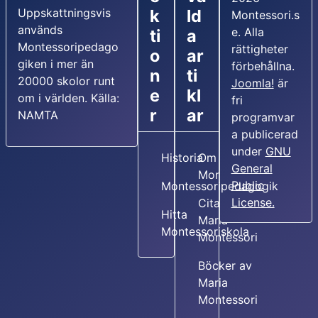
Uppskattningsvis
k
ld
Montessori.s
används
e. Alla
ti
a
Montessoripedago
rättigheter
o
ar
giken i mer än
förbehållna.
n
ti
20000 skolor runt
Joomla!
är
e
kl
om i världen. Källa:
fri
r
ar
NAMTA
programvar
a publicerad
under
GNU
Historia
Om Maria
General
Montessori
Public
Montessoripedagogik
License.
Citat av
Hitta
Maria
Montessoriskola
Montessori
Böcker av
Maria
Montessori