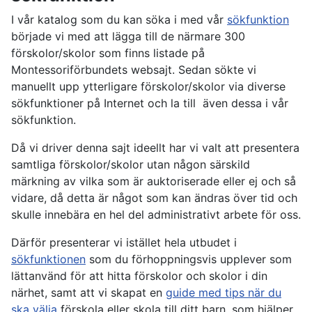
I vår katalog som du kan söka i med vår
sökfunktion
började vi med att lägga till de närmare 300
förskolor/skolor som finns listade på
Montessoriförbundets websajt. Sedan sökte vi
manuellt upp ytterligare förskolor/skolor via diverse
sökfunktioner på Internet och la till även dessa i vår
sökfunktion.
Då vi driver denna sajt ideellt har vi valt att presentera
samtliga förskolor/skolor utan någon särskild
märkning av vilka som är auktoriserade eller ej och så
vidare, då detta är något som kan ändras över tid och
skulle innebära en hel del administrativt arbete för oss.
Därför presenterar vi istället hela utbudet i
sökfunktionen
som du förhoppningsvis upplever som
lättanvänd för att hitta förskolor och skolor i din
närhet, samt att vi skapat en
guide med tips när du
ska välja
förskola eller skola till ditt barn, som hjälper