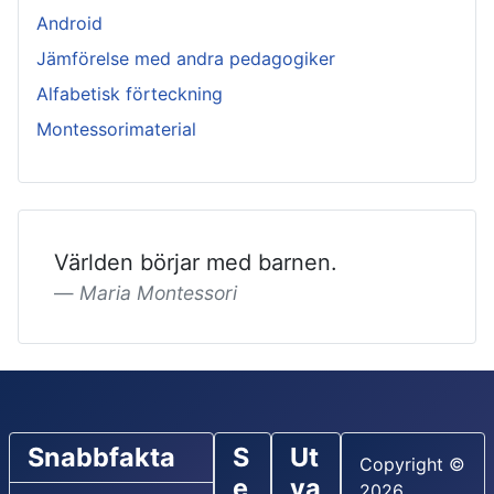
Android
Jämförelse med andra pedagogiker
Alfabetisk förteckning
Montessorimaterial
Världen börjar med barnen.
Maria Montessori
Snabbfakta
S
Ut
Copyright ©
e
va
2026