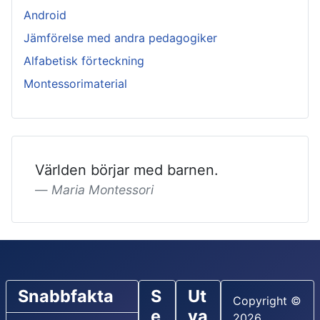
Android
Jämförelse med andra pedagogiker
Alfabetisk förteckning
Montessorimaterial
Världen börjar med barnen.
Maria Montessori
Snabbfakta
S
Ut
Copyright ©
e
va
2026