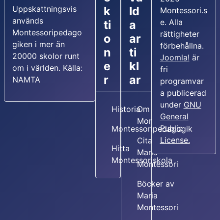
Uppskattningsvis
k
ld
Montessori.s
används
e. Alla
ti
a
Montessoripedago
rättigheter
o
ar
giken i mer än
förbehållna.
n
ti
20000 skolor runt
Joomla!
är
e
kl
om i världen. Källa:
fri
r
ar
NAMTA
programvar
a publicerad
under
GNU
Historia
Om Maria
General
Montessori
Public
Montessoripedagogik
License.
Citat av
Hitta
Maria
Montessoriskola
Montessori
Böcker av
Maria
Montessori