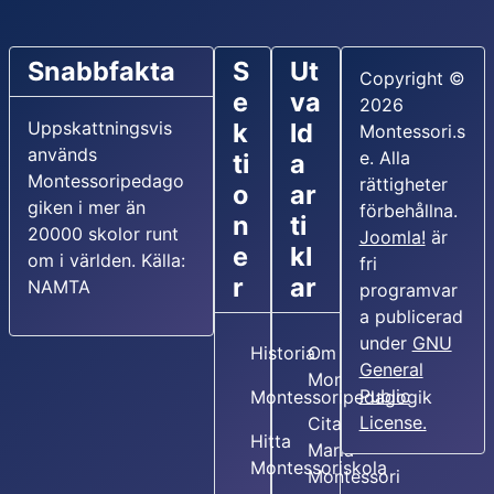
Snabbfakta
S
Ut
Copyright ©
e
va
2026
Uppskattningsvis
k
ld
Montessori.s
används
e. Alla
ti
a
Montessoripedago
rättigheter
o
ar
giken i mer än
förbehållna.
n
ti
20000 skolor runt
Joomla!
är
e
kl
om i världen. Källa:
fri
r
ar
NAMTA
programvar
a publicerad
under
GNU
Historia
Om Maria
General
Montessori
Public
Montessoripedagogik
License.
Citat av
Hitta
Maria
Montessoriskola
Montessori