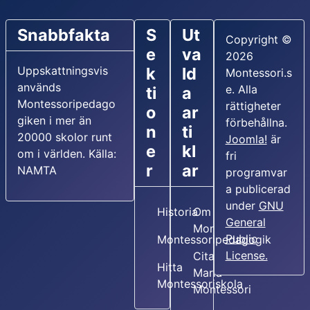
Snabbfakta
S
Ut
Copyright ©
e
va
2026
Uppskattningsvis
k
ld
Montessori.s
används
e. Alla
ti
a
Montessoripedago
rättigheter
o
ar
giken i mer än
förbehållna.
n
ti
20000 skolor runt
Joomla!
är
e
kl
om i världen. Källa:
fri
r
ar
NAMTA
programvar
a publicerad
under
GNU
Historia
Om Maria
General
Montessori
Public
Montessoripedagogik
License.
Citat av
Hitta
Maria
Montessoriskola
Montessori