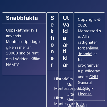
Snabbfakta
S
Ut
Copyright ©
e
va
2026
Uppskattningsvis
k
ld
Montessori.s
används
e. Alla
ti
a
Montessoripedago
rättigheter
o
ar
giken i mer än
förbehållna.
n
ti
20000 skolor runt
Joomla!
är
e
kl
om i världen. Källa:
fri
r
ar
NAMTA
programvar
a publicerad
under
GNU
Historia
Om Maria
General
Montessori
Public
Montessoripedagogik
License.
Citat av
Hitta
Maria
Montessoriskola
Montessori