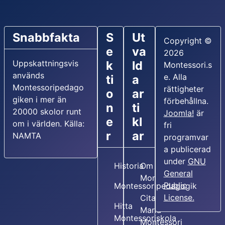
Snabbfakta
S
Ut
Copyright ©
e
va
2026
Uppskattningsvis
k
ld
Montessori.s
används
e. Alla
ti
a
Montessoripedago
rättigheter
o
ar
giken i mer än
förbehållna.
n
ti
20000 skolor runt
Joomla!
är
e
kl
om i världen. Källa:
fri
r
ar
NAMTA
programvar
a publicerad
under
GNU
Historia
Om Maria
General
Montessori
Public
Montessoripedagogik
License.
Citat av
Hitta
Maria
Montessoriskola
Montessori