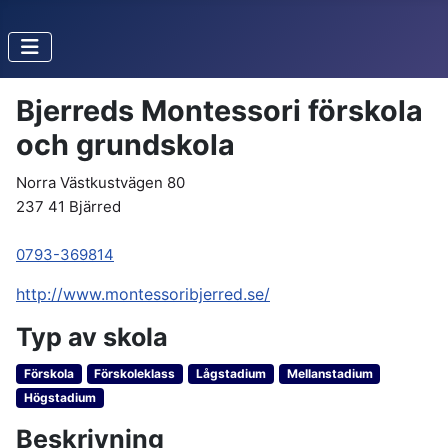
Bjerreds Montessori förskola
och grundskola
Norra Västkustvägen 80
237 41 Bjärred
0793-369814
http://www.montessoribjerred.se/
Typ av skola
Förskola
Förskoleklass
Lågstadium
Mellanstadium
Högstadium
Beskrivning