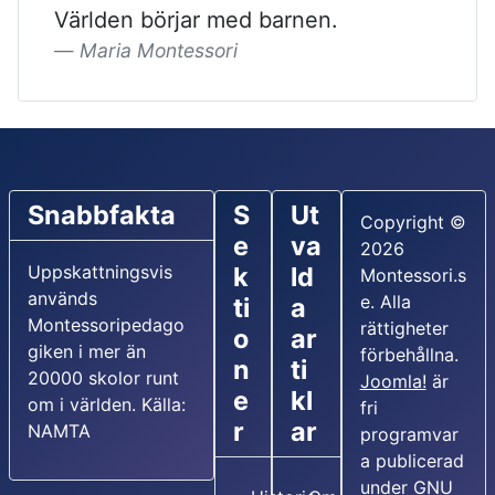
Världen börjar med barnen.
Maria Montessori
Snabbfakta
S
Ut
Copyright ©
e
va
2026
Uppskattningsvis
k
ld
Montessori.s
används
e. Alla
ti
a
Montessoripedago
rättigheter
o
ar
giken i mer än
förbehållna.
n
ti
20000 skolor runt
Joomla!
är
e
kl
om i världen. Källa:
fri
r
ar
NAMTA
programvar
a publicerad
under
GNU