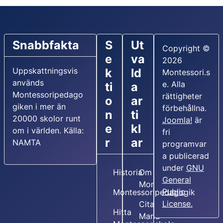
Snabbfakta
S
Ut
Copyright ©
e
va
2026
Uppskattningsvis
k
ld
Montessori.s
används
e. Alla
ti
a
Montessoripedago
rättigheter
o
ar
giken i mer än
förbehållna.
n
ti
20000 skolor runt
Joomla!
är
e
kl
om i världen. Källa:
fri
r
ar
NAMTA
programvar
a publicerad
under
GNU
Historia
Om Maria
General
Montessori
Public
Montessoripedagogik
License.
Citat av
Hitta
Maria