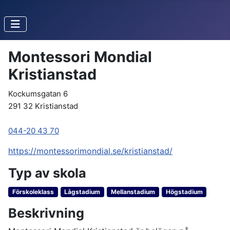
Montessori Mondial
Kristianstad
Kockumsgatan 6
291 32 Kristianstad
044-20 43 70
https://montessorimondial.se/kristianstad/
Typ av skola
Förskoleklass
Lågstadium
Mellanstadium
Högstadium
Beskrivning