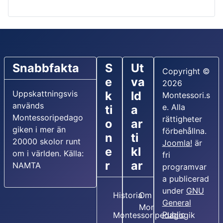
Snabbfakta
S
Ut
Copyright ©
e
va
2026
Uppskattningsvis
k
ld
Montessori.s
används
e. Alla
ti
a
Montessoripedago
rättigheter
o
ar
giken i mer än
förbehållna.
n
ti
20000 skolor runt
Joomla!
är
e
kl
om i världen. Källa:
fri
r
ar
NAMTA
programvar
a publicerad
under
GNU
Historia
Om Maria
General
Montessori
Public
Montessoripedagogik