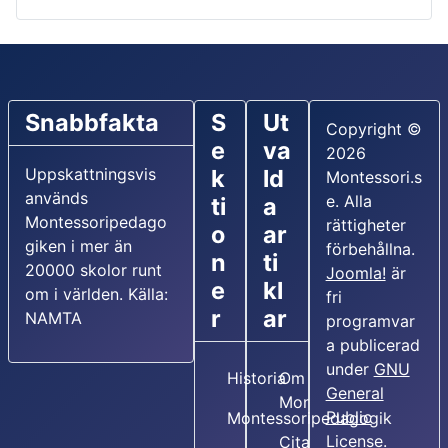
Snabbfakta
S
Ut
Copyright ©
e
va
2026
Uppskattningsvis
k
ld
Montessori.s
används
e. Alla
ti
a
Montessoripedago
rättigheter
o
ar
giken i mer än
förbehållna.
n
ti
20000 skolor runt
Joomla!
är
e
kl
om i världen. Källa:
fri
r
ar
NAMTA
programvar
a publicerad
under
GNU
Historia
Om Maria
General
Montessori
Public
Montessoripedagogik
License.
Citat av