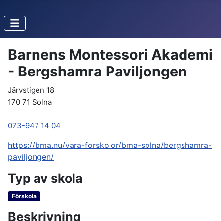
Barnens Montessori Akademi
- Bergshamra Paviljongen
Järvstigen 18
170 71 Solna
073-947 14 04
https://bma.nu/vara-forskolor/bma-solna/bergshamra-
paviljongen/
Typ av skola
Förskola
Beskrivning