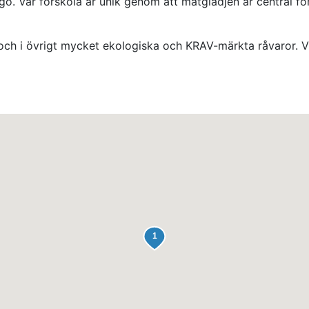
gö.
Vår förskola är unik genom att matglädjen är central f
och i övrigt mycket ekologiska och KRAV-märkta råvaror. Vi