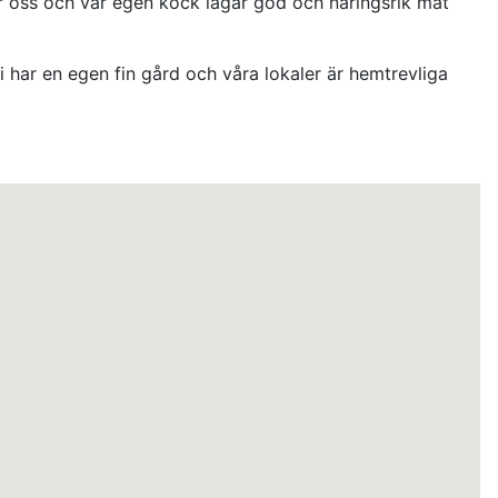
ör oss och vår egen kock lagar god och näringsrik mat
 har en egen fin gård och våra lokaler är hemtrevliga