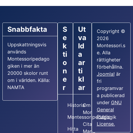
Snabbfakta
S
Ut
Copyright ©
e
va
2026
Uppskattningsvis
k
ld
Montessori.s
används
e. Alla
ti
a
Montessoripedago
rättigheter
o
ar
giken i mer än
förbehållna.
n
ti
20000 skolor runt
Joomla!
är
e
kl
om i världen. Källa:
fri
r
ar
NAMTA
programvar
a publicerad
under
GNU
Historia
Om Maria
General
Montessori
Public
Montessoripedagogik
License.
Citat av
Hitta
Maria