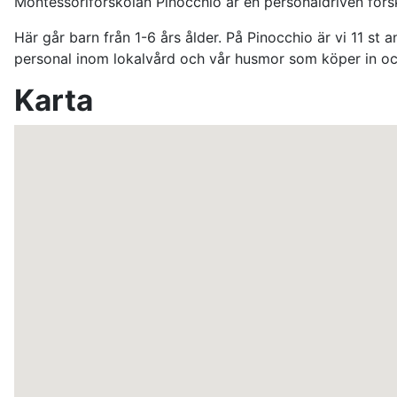
Montessoriförskolan Pinocchio är en personaldriven försk
Här går barn från 1-6 års ålder. På Pinocchio är vi 11 st
personal inom lokalvård och vår husmor som köper in och
Karta