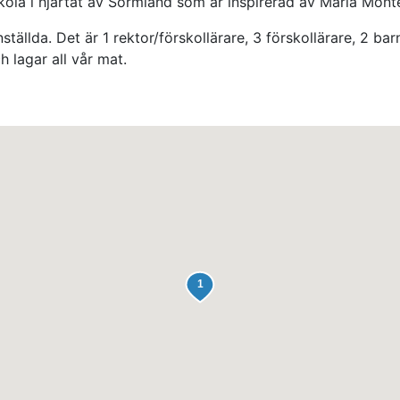
ola i hjärtat av Sörmland som är inspirerad av Maria Monte
 anställda. Det är 1 rektor/förskollärare, 3 förskollärare, 2
 lagar all vår mat.