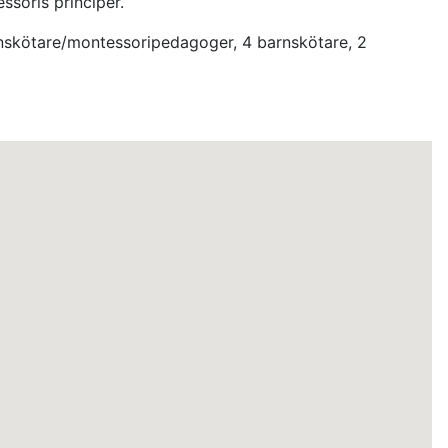
ssoris principer.
 barnskötare/montessoripedagoger, 4 barnskötare, 2