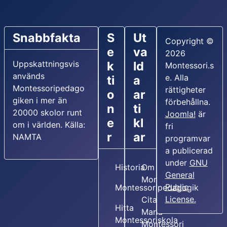
Snabbfakta
S
Ut
Copyright ©
e
va
2026
Uppskattningsvis
k
ld
Montessori.s
används
e. Alla
ti
a
Montessoripedago
rättigheter
o
ar
giken i mer än
förbehållna.
n
ti
20000 skolor runt
Joomla!
är
e
kl
om i världen. Källa:
fri
r
ar
NAMTA
programvar
a publicerad
under
GNU
Historia
Om Maria
General
Montessori
Public
Montessoripedagogik
License.
Citat av
Hitta
Maria
Montessoriskola
Montessori