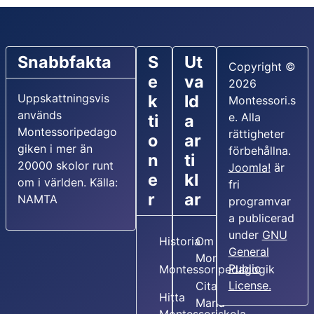
Snabbfakta
S
Ut
Copyright ©
e
va
2026
Uppskattningsvis
k
ld
Montessori.s
används
e. Alla
ti
a
Montessoripedago
rättigheter
o
ar
giken i mer än
förbehållna.
n
ti
20000 skolor runt
Joomla!
är
e
kl
om i världen. Källa:
fri
r
ar
NAMTA
programvar
a publicerad
under
GNU
Historia
Om Maria
General
Montessori
Public
Montessoripedagogik
License.
Citat av
Hitta
Maria