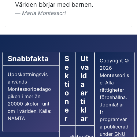
Världen börjar med barnen.
Maria Montessori
Snabbfakta
S
Ut
Copyright ©
e
va
2026
Uppskattningsvis
k
ld
Montessori.s
används
e. Alla
ti
a
Montessoripedago
rättigheter
o
ar
giken i mer än
förbehållna.
n
ti
20000 skolor runt
Joomla!
är
e
kl
om i världen. Källa:
fri
r
ar
NAMTA
programvar
a publicerad
under
GNU
Historia
Om Maria