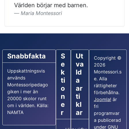
Världen börjar med barnen.
Maria Montessori
Snabbfakta
S
Ut
Copyright ©
e
va
2026
Uppskattningsvis
k
ld
Montessori.s
används
e. Alla
ti
a
Montessoripedago
rättigheter
o
ar
giken i mer än
förbehållna.
n
ti
20000 skolor runt
Joomla!
är
e
kl
om i världen. Källa:
fri
r
ar
NAMTA
programvar
a publicerad
under
GNU