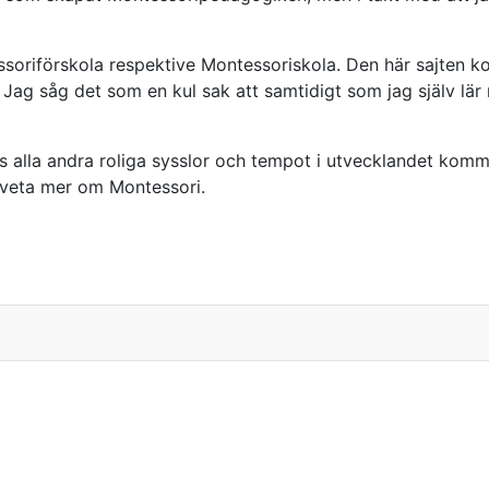
soriförskola respektive Montessoriskola. Den här sajten kom 
g såg det som en kul sak att samtidigt som jag själv lär m
ts alla andra roliga sysslor och tempot i utvecklandet komme
l veta mer om Montessori.