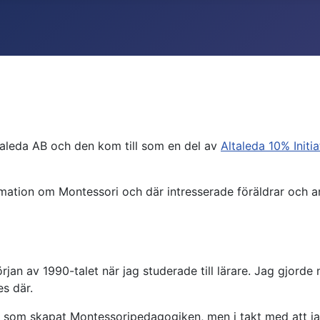
leda AB och den kom till som en del av
Altaleda 10% Initia
ormation om Montessori och där intresserade föräldrar och 
jan av 1990-talet när jag studerade till lärare. Jag gjorde
s där.
 som skapat Montessoripedagogiken, men i takt med att jag