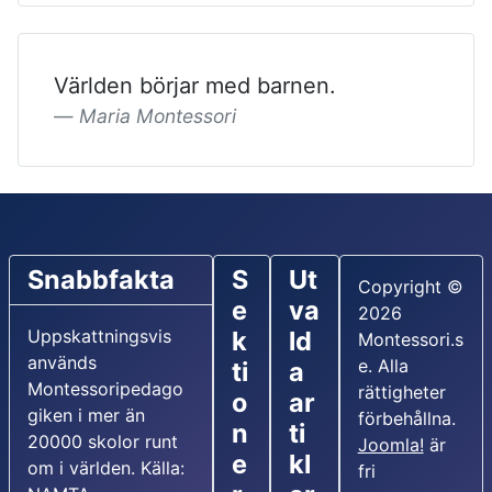
Världen börjar med barnen.
Maria Montessori
Snabbfakta
S
Ut
Copyright ©
e
va
2026
Uppskattningsvis
k
ld
Montessori.s
används
e. Alla
ti
a
Montessoripedago
rättigheter
o
ar
giken i mer än
förbehållna.
n
ti
20000 skolor runt
Joomla!
är
e
kl
om i världen. Källa:
fri