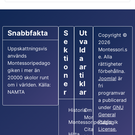
Snabbfakta
S
Ut
Copyright ©
e
va
2026
Uppskattningsvis
k
ld
Montessori.s
används
e. Alla
ti
a
Montessoripedago
rättigheter
o
ar
giken i mer än
förbehållna.
n
ti
20000 skolor runt
Joomla!
är
e
kl
om i världen. Källa:
fri
r
ar
NAMTA
programvar
a publicerad
under
GNU
Historia
Om Maria
General
Montessori
Public
Montessoripedagogik
License.
Citat av
Hitta