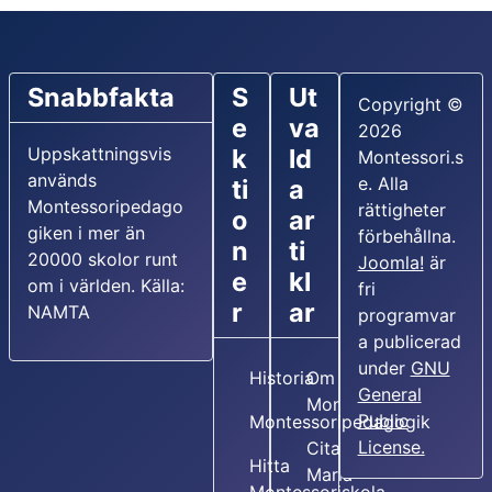
Snabbfakta
S
Ut
Copyright ©
e
va
2026
Uppskattningsvis
k
ld
Montessori.s
används
e. Alla
ti
a
Montessoripedago
rättigheter
o
ar
giken i mer än
förbehållna.
n
ti
20000 skolor runt
Joomla!
är
e
kl
om i världen. Källa:
fri
r
ar
NAMTA
programvar
a publicerad
under
GNU
Historia
Om Maria
General
Montessori
Public
Montessoripedagogik
License.
Citat av
Hitta
Maria